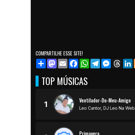
COMPARTILHE ESSE SITE!
Share
Mastodon
Email
Facebook
WhatsApp
Telegram
Messenger
Threa
L
TOP MÚSICAS
Ventilador-Do-Meu-Amigo
1
Leo Cantor, DJ Leo Na Web
Primavera