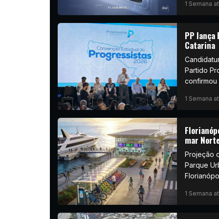
1 Semana at
PP lança 
Catarina
Candidatu
Partido Pr
confirmou 
1 Semana at
Florianóp
mar Norte;
Projeção c
Parque Ur
Florianópol
1 Semana at